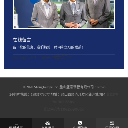
在线留言
留下您的信息，我们将第一时间和您取的联系！
[quform id="1" name="询盘记录"]
© 2020 ShengTaiPipe Inc. 盐山盛泰钢管有限公司
Sitemap
24小时/热线：13931773677 地址：盐山县经济开发区蒲洼城园区
冀ICP备
2022002155号-1
冀公网安备13092502000857