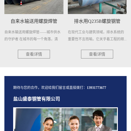
自来水输送用螺旋焊管
排水用Q235B螺旋钢管
自来水输送用螺旋焊管——城市供水
在现代工业与建筑领域，排水系统的
的守护者 在城市的每一个角落，清
重要性不言而喻。它关乎着工程的顺...
澈...
查看详情
查看详情
期待与您的合作，欢迎给我们留言或直接拨打：
13931773677
盐山盛泰钢管有限公司