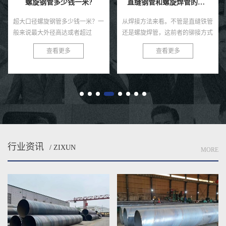
螺旋钢管多少钱一米?
直缝钢管和螺旋焊管的区别
超大口径螺旋钢管多少钱一米？一
从焊接方法来看。不管是直缝铁管
般来说最大外径高达或者超过
还是螺旋焊管，这前者的铆接方式
21200㎜的螺旋钢管总称为超大口
都是相同的。但是在实际的焊接时
查看更多
查看更多
径无缝钢管，由于直缝焊管是用焊
间过程当中，热轧无缝管往往会再
管经发电机组卷制而成的，目前国
出现大量的T形焊接接头，在这样
内中口...
的...
行业资讯
/ ZIXUN
MORE