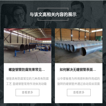
与该文高相关内容的展示
螺旋钢管防腐效果常见的四种具有防腐工艺技术。
如何解决无缝钢管表面感觉的褐色锈点？
钢管具有防腐常见的几种具有防腐
以中厚板卷为所用原料制作而成的
工艺 直缝钢管常用作流体流动输
旋转的缝钢管并通过自动双丝双面
送和其他气体高质量人才，管道系
焊条电弧焊压制成型而成的就是螺
查看更多
查看更多
统经常需要更多埋地、水下或者权
旋焊管啦，直缝焊管将热轧扔进点
力施工，钢管易生锈的各种特性...
焊管汽轮机组。通过多个辊轧制
后...