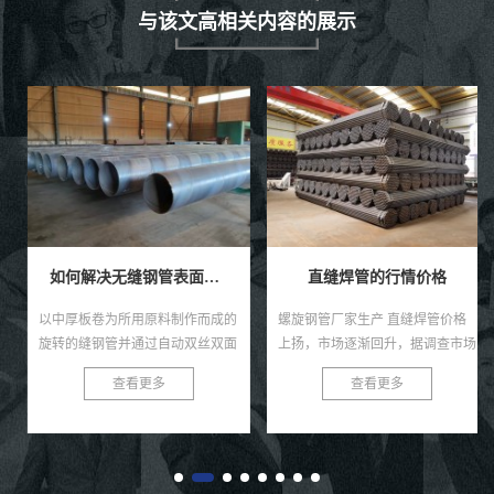
与该文高相关内容的展示
如何解决无缝钢管表面感觉的褐色锈点？
直缝焊管的行情价格
以中厚板卷为所用原料制作而成的
螺旋钢管厂家生产 直缝焊管价格
旋转的缝钢管并通过自动双丝双面
上扬，市场逐渐回升，据调查市场
焊条电弧焊压制成型而成的就是螺
5月份直缝钢管项目全面启动早，
查看更多
查看更多
旋焊管啦，直缝焊管将热轧扔进点
项目项目多，为了新一代人工智能
焊管汽轮机组。通过多个辊轧制
规划国家225初步计划，国外客
后...
商...