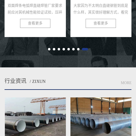
双面焊条电弧焊直缝焊管厂家要求
大家因为不太明白直缝钢管到底是
前应对其机械性能验证试验，压碎
什么样，其实很好理解方式，看完
相关试验和扩口相关试验，且需要
一篇文章你就懂啦。 无缝钢管按
查看更多
查看更多
符合标准提出的要求，双面手工电
照工作方法能够可分五种方式，即
弧焊直缝焊管的质量检验几种方
改变位置式、半加装、移动式。...
法...
行业资讯
/ ZIXUN
MORE