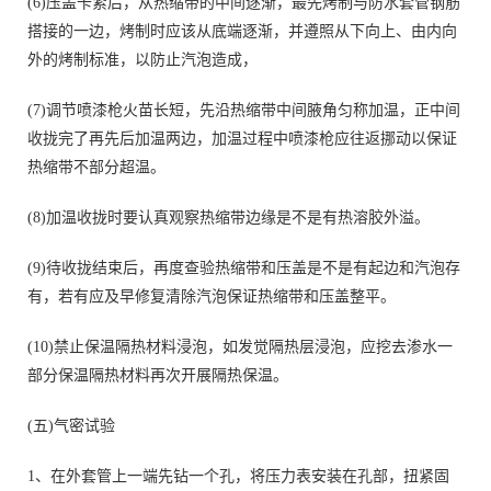
(6)压盖卡紧后，从热缩带的中间逐渐，最先烤制与防水套管钢筋
搭接的一边，烤制时应该从底端逐渐，并遵照从下向上、由内向
外的烤制标准，以防止汽泡造成，
(7)调节喷漆枪火苗长短，先沿热缩带中间腋角匀称加温，正中间
收拢完了再先后加温两边，加温过程中喷漆枪应往返挪动以保证
热缩带不部分超温。
(8)加温收拢时要认真观察热缩带边缘是不是有热溶胶外溢。
(9)待收拢结束后，再度查验热缩带和压盖是不是有起边和汽泡存
有，若有应及早修复清除汽泡保证热缩带和压盖整平。
(10)禁止保温隔热材料浸泡，如发觉隔热层浸泡，应挖去渗水一
部分保温隔热材料再次开展隔热保温。
(五)气密试验
1、在外套管上一端先钻一个孔，将压力表安装在孔部，扭紧固