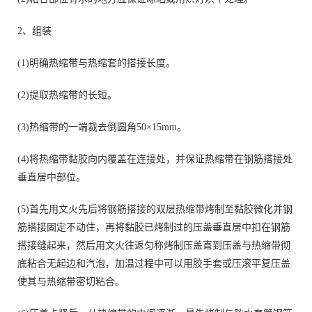
2、组装
(1)明确热缩带与热缩套的搭接长度。
(2)提取热缩带的长短。
(3)热缩带的一端裁去倒圆角50×15mm。
(4)将热缩带黏胶向内覆盖在连接处，并保证热缩带在钢筋搭接处
垂直居中部位。
(5)首先用文火先后将钢筋搭接的双层热缩带烤制至黏胶微化并钢
筋搭接固定不动住，再将黏胶已烤制过的压盖垂直居中扣在钢筋
搭接缝起来，然后用文火往返匀称烤制压盖直到压盖与热缩带彻
底粘合无起边和汽泡，加温过程中可以用胶手套或压滚平复压盖
使其与热缩带密切粘合。