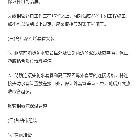
保证补口的品质。
无缝钢管补口工作宜在15?C之上、相对湿度85%下列工程施工。
如不可以做到以上规定，应采取相应对策工程施工。
(三)高压聚乙烯套管安装
1、组装前消除防水套管里外及管部两边的泥沙及废弃物，保证
塑胶粘合部位清理整洁。
2、明确连接头防水套管和高压聚乙烯外套管的连接规格，将连
接头防水套管置放在接口处，保证外套管垂直居中，随后开展热
收缩套组装。
钢套钢蒸汽保温管道
(四)热缩带组装
1、提前准备