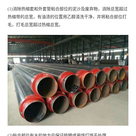
(1)消除热缩套和外套管粘合部位的泥沙及废弃物，消除总宽超过
热缩带的总宽，有油渍的位置用乙醇清洗干净，并将粘合部位打
毛，打毛总宽超过热缩总宽。
(2)粘合部位有水的地方应保证晾晒或用烘灯烘干处理。